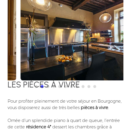
LES PIÈCES À VIVRE
Pour profiter pleinement de votre séjour en Bourgogne,
vous disposerez aussi de très belles
pièces à vivre
.
Ornée d’un splendide piano à quart de queue, l’entrée
de cette
résidence 4*
dessert les chambres grâce à