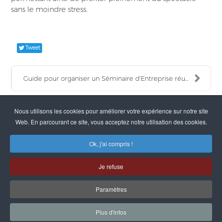
sans le moindre stress.
Tweet
Guide pour organiser un Séminaire d'Entreprise réu...
Nous utilisons les cookies pour améliorer votre expérience sur notre site
Web. En parcourant ce site, vous acceptez notre utilisation des cookies.
+33 (0)3.85.94.10.24
Ok, j'ai compris !
2, chemin de Maizières | 71350 Saint-Loup-Géanges
Je refuse
Paramètres
POLITIQUE DE CONFIDENTIALITÉ
-
MENTIONS LÉGALES
-
CGV
-
©DOMAINE L'ABBAYE DE MAIZIÈRES -
CONTACT
-
DESIGN
Plus d'infos
MAGIRIS
-
PARTENAIRES
-
NOUS REJOINDRE